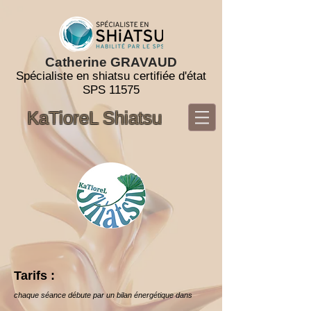
Cathe
rine GRAVAUD
Sp
écialiste en
shiatsu certifiée d'état
SPS 11575
KaTioreL Shiatsu
Tarifs :
chaque séance débute par un bilan énergétique dans