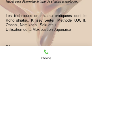
lequel sera déterminé le type de shiatsu à appliquer.
Les techniques de shiatsu pratiquées sont le
Koho shiatsu, Kinsey Seïteï, Méthode KOCHI,
Ohashi, Namikoshi, Sokuatsu.
Utilisation de la Moxibustion Japonaise
Séance
adulte.......................................................75 €
Phone
Carte de 6
séances..............................................375 €
(validité de la carte sur 12 mois)
Tarif Jeunes &
Étudiants.........................................50 €
Shiatsu
crânien.....................................................60 €
Shiatsu d'accompagnement en
oncologie
.........tarif forfaitaire
©
by KaTioreL. Proudly created
2014