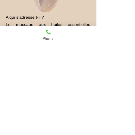
A qui s'adresse t-il ?
Le massage aux huiles essentielles
s'adresse à toute personne, sauf enfant de
moins de 7 ans et femme enceinte,
Phone
désireuse de retrouver, de maintenir ou de
développer un bien-être physique et
émotionnel.
Comment se déroule une séance ?
Un bilan personnalisé est établi au
préalable afin de bien déterminer les huiles
essentielles appropriées à votre massage.
Vêtu(e) de vos sous-vête
ments, vous êtes
allongé(e) sur une table de massage.
Vous devrez fournir une serviette de bain et
un peignoir et/ou un plaid afin de ne pas
souffrir du froid ( le massage aidant la
détente du corps vous pouvez vous refroidir
).
Le massage aux huiles essentielles
correspond à une imprégnation des huiles
sur votre corps par un pétrissage de la
peau : palper rouler, étirement musculaire,
point knap...